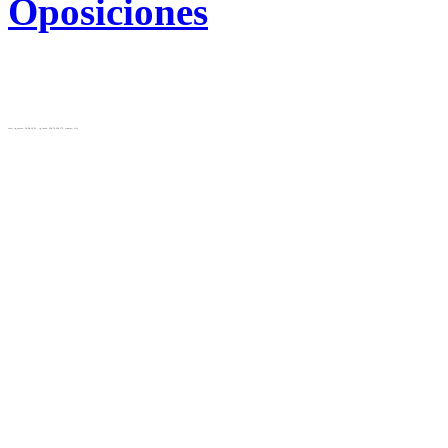
Oposiciones
test( ip_server: 10.28.12.31 , ip_local: 216.73.216.175, cluster: cls)